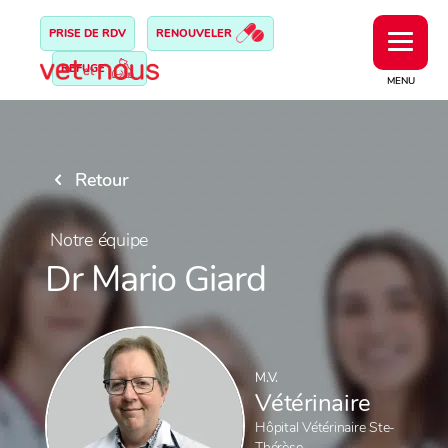
PRISE DE RDV
RENOUVELER
REFUGE
MENU
Retour
Notre équipe
Dr Mario Giard
M.V.
Vétérinaire
Hôpital Vétérinaire Ste-
Thérèse