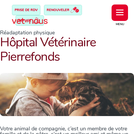
PRISE DE RDV
RENOUVELER
REFUGE
MENU
Réadaptation physique
Hôpital Vétérinaire
Pierrefonds
Votre animal de compagnie, c’est un membre de votre
famille et de la nôtre, c’est un meilleur ami et même un