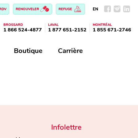
EN
 RDV
RENOUVELER
REFUGE
BROSSARD
LAVAL
MONTRÉAL
1 866 524-4877
1 877 651-2152
1 855 671-2746
Boutique
Carrière
Infolettre