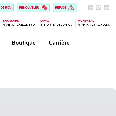
 DE RDV
RENOUVELER
REFUGE
BROSSARD
LAVAL
MONTRÉAL
1 866 524-4877
1 877 651-2152
1 855 671-2746
Boutique
Carrière